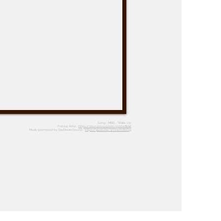
Song : MBB - Wake Up
Follow Artist :
https://soundcloud.com/mbbofficial
Music promoted by DayDreamSound :
https://youtu.be/9Y0w0ld5sOg