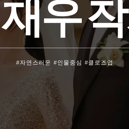
 재 우 작
#자연스러운 #인물중심 #클로즈업