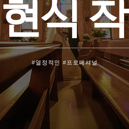
 현 식 작
#열정적인 #프로페셔널